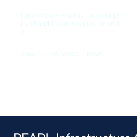
Green Valley Energie : reportage «
La chaudière de tous les records
»
Catégorie
Publication
Fonds concerné
Vidéo
21/6/2023
PEARL I