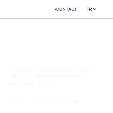
CONTACT
FR
Green Valley Energie : la turbine
SIEMENS de 25MWe est bien
arrivée sur le site
Catégorie
Publication
Fonds concerné
Vidéo
10/7/2023
PEARL I