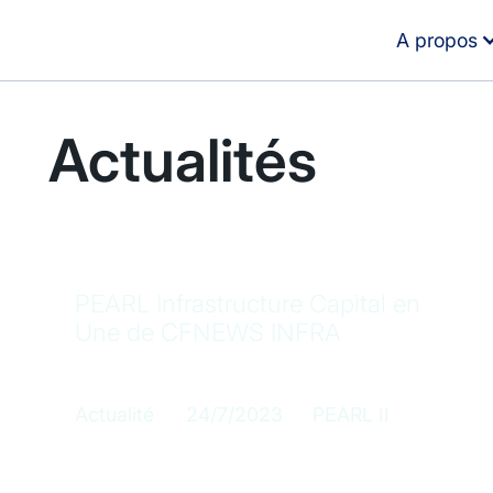
A propos
Actualités
PEARL Infrastructure Capital en
Une de CFNEWS INFRA
Catégorie
Publication
Fonds concerné
Actualité
24/7/2023
PEARL II