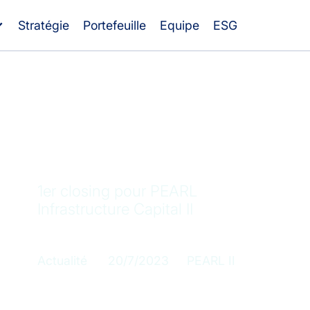
Stratégie
Portefeuille
Equipe
ESG
1er closing pour PEARL
Infrastructure Capital II
Catégorie
Publication
Fonds concerné
Actualité
20/7/2023
PEARL II